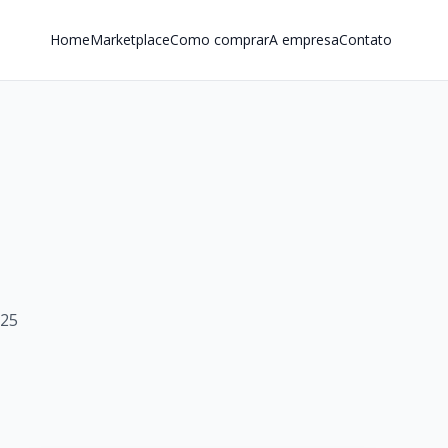
Home
Marketplace
Como comprar
A empresa
Contato
025